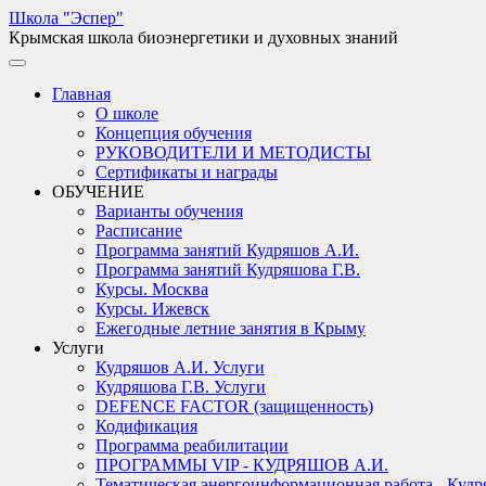
Школа "Эспер"
Крымская школа биоэнергетики и духовных знаний
Главная
О школе
Концепция обучения
РУКОВОДИТЕЛИ И МЕТОДИСТЫ
Сертификаты и награды
ОБУЧЕНИЕ
Варианты обучения
Расписание
Программа занятий Кудряшов А.И.
Программа занятий Кудряшова Г.В.
Курсы. Москва
Курсы. Ижевск
Ежегодные летние занятия в Крыму
Услуги
Кудряшов А.И. Услуги
Кудряшова Г.В. Услуги
DEFENCE FACTOR (защищенность)
Кодификация
Программа реабилитации
ПРОГРАММЫ VIP - КУДРЯШОВ А.И.
Тематическая энергоинформационная работа - Кудр