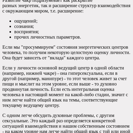
Развитие чакр подразумевает как раскрытие
разных энергетик, так и расширение структур взаимодействия
с окружающим миром, т.е. расширение:
ощущений;
сознания;
восприятия;
прочих личностных параметров.
Если мы "просуммируем" состояния энергетических центров
человека, то получим некоторую целостную оценку личности.
Она будет зависеть от "вклада" каждого центра.
Если у личности основной ведущий центр в одной области
(например, нижней чакре) - она гиперсексуальна, если в
другой (например, манипуре) - то этот человек живет за счет
пищи и мыслит на этом уровне, если выше - то духовно
продвинутая личность. Если есть интегральная оценка
человека в настоящий момент на какой-либо стадии, значит с
ним легче найти общий язык на темы, соответствующие
текущему ведущему центру.
С одним легче обсудить духовные проблемы, с другим
сексуальные. Это каждый раз определяется конкретной
ситуацией взаимодействия и нашим собственным состоянием
- на каком уровне нам легче найти общий язык с той или иной