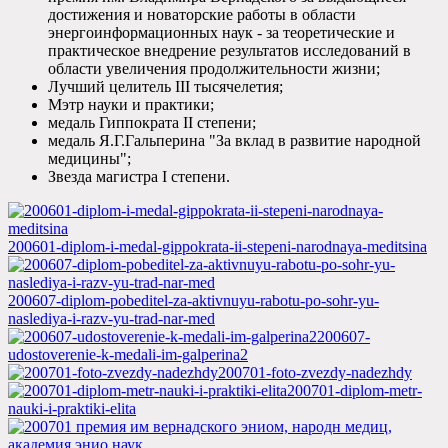
достижения и новаторские работы в области
энергоинформационных наук - за теоретические и
практическое внедрение результатов исследований в
области увеличения продолжительности жизни;
Лучший целитель III тысячелетия;
Мэтр науки и практики;
медаль Гиппократа II степени;
медаль Я.Г.Гальперина "За вклад в развитие народной
медицины";
Звезда магистра I степени.
200601-diplom-i-medal-gippokrata-ii-stepeni-narodnaya-meditsina
200607-diplom-pobeditel-za-aktivnuyu-rabotu-po-sohr-yu-
naslediya-i-razv-yu-trad-nar-med
200607-
udostoverenie-k-medali-im-galperina2
200701-foto-zvezdy-nadezhdy
200701-diplom-metr-
nauki-i-praktiki-elita