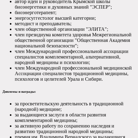
автор идеи и руководитель Крымской школы
биоэнергетики и духовных знаний "ЭСПЕР";
биоэнерготерапевт;
энергосуггестолог высшей категории;
методист и преподаватель;
член общественной организации "ЭЛИТА";
член президиума комитета здоровья Межрегиональной
общественной организации "Общественная Академия
национальной безопасности";
член Международной профессиональной ассоциации
специалистов комплементарной, альтернативной,
народной медицины и психологии;
член Международной профессиональной медицинской
Ассоциации специалистов традиционной медицины,
психологов и целителей Урала и Сибири.
Дипломы и награды:
за просветительскую деятельность в традиционной
(народной) медицине;
за выдающиеся заслуги в области развития
комплементарной медицины;
за активную работу по сохранению наследия и
развитию традиционной народной медицины;
премия им. Владимира Вернадского за выдающиеся