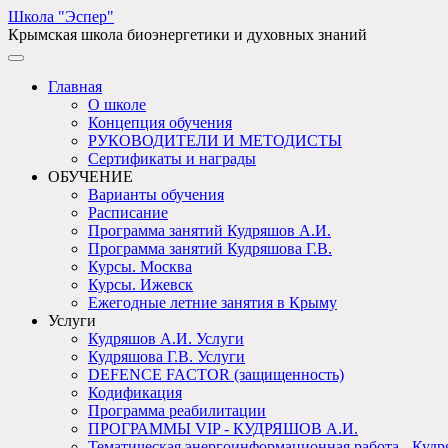
Школа "Эспер"
Крымская школа биоэнергетики и духовных знаний
Главная
О школе
Концепция обучения
РУКОВОДИТЕЛИ И МЕТОДИСТЫ
Сертификаты и награды
ОБУЧЕНИЕ
Варианты обучения
Расписание
Программа занятий Кудряшов А.И.
Программа занятий Кудряшова Г.В.
Курсы. Москва
Курсы. Ижевск
Ежегодные летние занятия в Крыму
Услуги
Кудряшов А.И. Услуги
Кудряшова Г.В. Услуги
DEFENCE FACTOR (защищенность)
Кодификация
Программа реабилитации
ПРОГРАММЫ VIP - КУДРЯШОВ А.И.
Тематическая энергоинформационная работа - Кудр