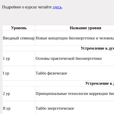
Подробнее о курсах читайте
здесь
.
Уровень
Название уровня
Вводный семинар
Новые концепции биоэнергетики и человек
Устремление к д
1 ур
Основы практической биоэнергетики
I ур
Тайбо физическое
Устремление к 
2 ур
Принципиальные технологии коррекции би
II ур
Тайбо энергетическое